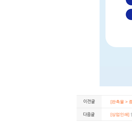
[판촉물 > 
[상업인쇄]